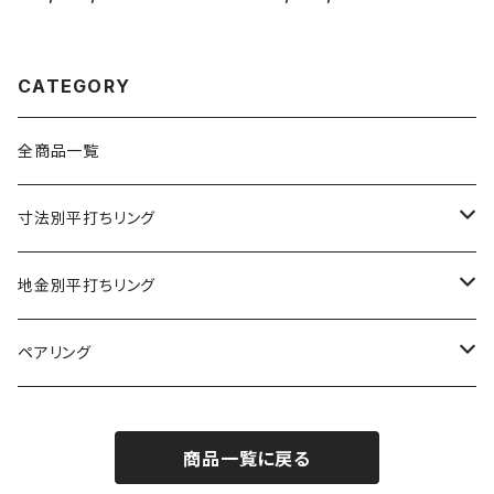
CATEGORY
全商品一覧
寸法別平打ちリング
2mm幅
地金別平打ちリング
3mm幅
プラチナ９００
ペアリング
4mm幅
K18ゴールド
2mm幅
商品一覧に戻る
5mm幅
K18ホワイトゴールド
3mm幅