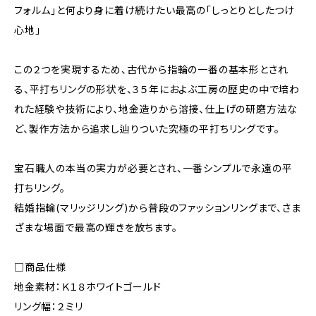
フォルム」と何より身に着け続けたい最高の「しっとりとしたつけ
心地」
この２つを実現するため、古代から指輪の一番の基本形とされ
る、平打ちリングの形状を、３５年におよぶ工房の歴史の中で培わ
れた経験や技術により、地金造りから溶接、仕上げの研磨方法な
ど、製作方法から追求し辿りついた究極の平打ちリングです。
宝石職人の本当の実力が必要とされ、一番シンプルで永遠の平
打ちリング。
結婚指輪(マリッジリング)から普段のファッションリングまで、さま
ざまな場面で最高の輝きを放ちます。
□商品仕様
地金素材：Ｋ１８ホワイトゴールド
リング幅：２ミリ