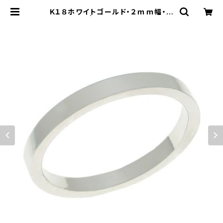
Ｋ１８ホワイトゴールド・２ｍｍ幅・平
打ちリング | 結婚指輪(マリッジリン
グ)・平打ちリングの専門店「平打ち屋」