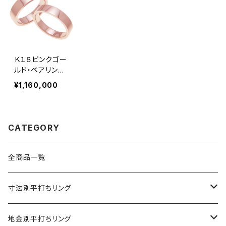
Ｋ１８ピンクゴー
ルド・ペアリン
グ・６ｍｍ幅・平
¥1,160,000
打ちリング
CATEGORY
全商品一覧
寸法別平打ちリング
2mm幅
地金別平打ちリング