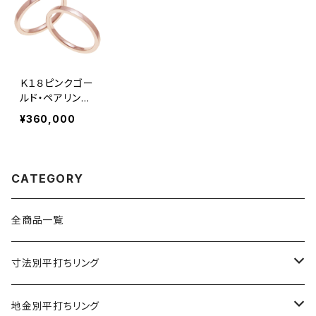
Ｋ１８ピンクゴー
ルド・ペアリン
グ・２ｍｍ幅・平
¥360,000
打ちリング
CATEGORY
全商品一覧
寸法別平打ちリング
2mm幅
地金別平打ちリング