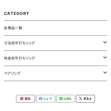
CATEGORY
全商品一覧
寸法別平打ちリング
2mm幅
地金別平打ちリング
3mm幅
プラチナ９００
ペアリング
4mm幅
K18ゴールド
2mm幅
保存
シェア
LINE
ポスト
5mm幅
K18ホワイトゴールド
3mm幅