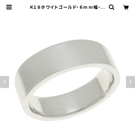
Ｋ１８ホワイトゴールド・６ｍｍ幅・平
打ちリング | 結婚指輪(マリッジリン
グ)・平打ちリングの専門店「平打ち屋」