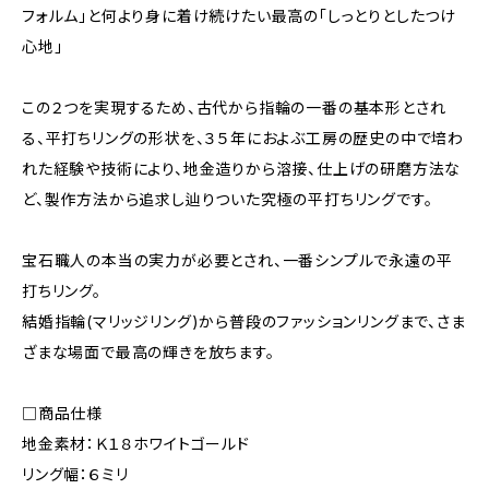
フォルム」と何より身に着け続けたい最高の「しっとりとしたつけ
心地」
この２つを実現するため、古代から指輪の一番の基本形とされ
る、平打ちリングの形状を、３５年におよぶ工房の歴史の中で培わ
れた経験や技術により、地金造りから溶接、仕上げの研磨方法な
ど、製作方法から追求し辿りついた究極の平打ちリングです。
宝石職人の本当の実力が必要とされ、一番シンプルで永遠の平
打ちリング。
結婚指輪(マリッジリング)から普段のファッションリングまで、さま
ざまな場面で最高の輝きを放ちます。
□商品仕様
地金素材：Ｋ１８ホワイトゴールド
リング幅：６ミリ