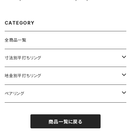
CATEGORY
全商品一覧
寸法別平打ちリング
2mm幅
地金別平打ちリング
3mm幅
プラチナ９００
ペアリング
4mm幅
K18ゴールド
2mm幅
商品一覧に戻る
5mm幅
K18ホワイトゴールド
3mm幅