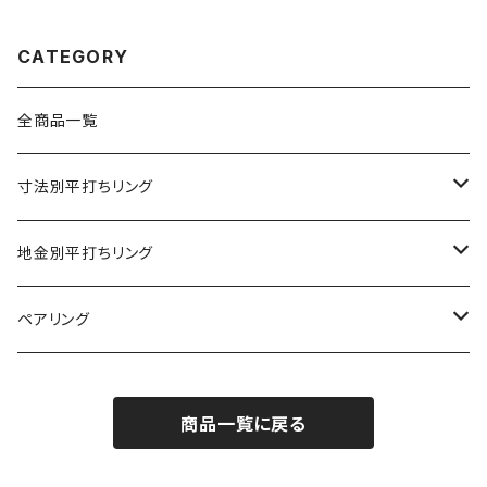
CATEGORY
全商品一覧
寸法別平打ちリング
2mm幅
地金別平打ちリング
3mm幅
プラチナ９００
ペアリング
4mm幅
K18ゴールド
2mm幅
商品一覧に戻る
5mm幅
K18ホワイトゴールド
3mm幅