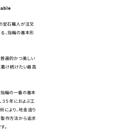
lable
年の宝石職人が注文
する、指輪の基本形
い普遍的かつ美しい
に着け続けたい最高
ら指輪の一番の基本
、３５年におよぶ工
術により、地金造り
、製作方法から追求
す。