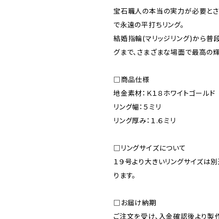
宝石職人の本当の実力が必要とさ
で永遠の平打ちリング。
結婚指輪(マリッジリング)から普
グまで、さまざまな場面で最高の輝
□商品仕様
地金素材：Ｋ１８ホワイトゴールド
リング幅：５ミリ
リング厚み：１.６ミリ
□リングサイズについて
１９号より大きいリングサイズは
ります。
□お届け納期
ご注文を受け、入金確認後より製