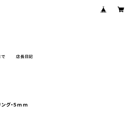
まで
店長日記
リング・５ｍｍ