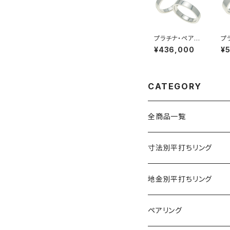
プラチナ・ペアリ
プ
ング・４ｍｍ幅・
ン
¥436,000
¥
平打ちリング
平
CATEGORY
全商品一覧
寸法別平打ちリング
2mm幅
地金別平打ちリング
3mm幅
プラチナ９００
ペアリング