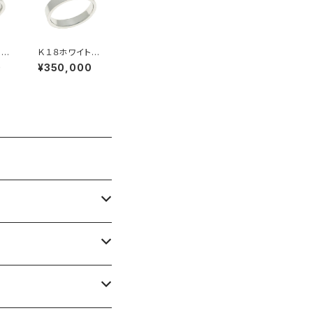
ｍｍ
Ｋ１８ホワイトゴ
ング
ールド・４ｍｍ
0
¥350,000
幅・平打ちリング