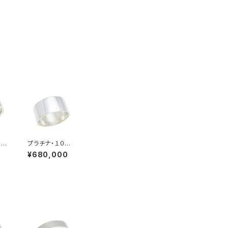
ｍｍ
プラチナ・１０ｍ
ング
ｍ幅・平打ちリ
0
¥680,000
ング